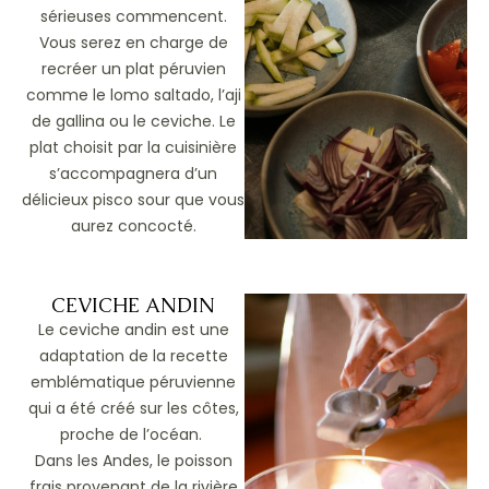
sérieuses commencent.
Vous
serez en charge
de
recréer un plat péruvien
comme le
lomo
saltado
, l’
aji
de
gallina
ou le ceviche. Le
plat choisit par la cuisinière
s’accompagnera d’un
délicieux pisco
sour
que vous
aurez concocté.
CEVICHE ANDIN
Le ceviche andin est une
adaptation de la recette
emblématique péruvienne
qui a été créé sur les côtes,
proche de l’océan.
Dans les Andes, le poisson
frais provenant de la rivière