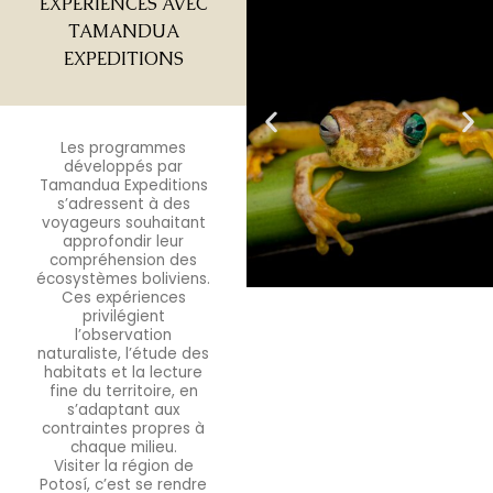
EXPÉRIENCES AVEC
TAMANDUA
EXPEDITIONS
Les programmes
développés par
Tamandua Expeditions
s’adressent à des
voyageurs souhaitant
approfondir leur
compréhension des
écosystèmes boliviens.
Ces expériences
privilégient
l’observation
naturaliste, l’étude des
habitats et la lecture
fine du territoire, en
s’adaptant aux
contraintes propres à
chaque milieu.
Visiter la région de
Potosí, c’est se rendre